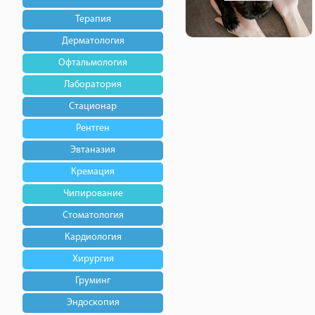
Терапия
Дерматология
Офтальмология
Лаборатория
Стационар
Рентген
Эвтаназия
Кремация
Чипирование
Стоматология
Кардиология
Хирургия
Груминг
Эндоскопия