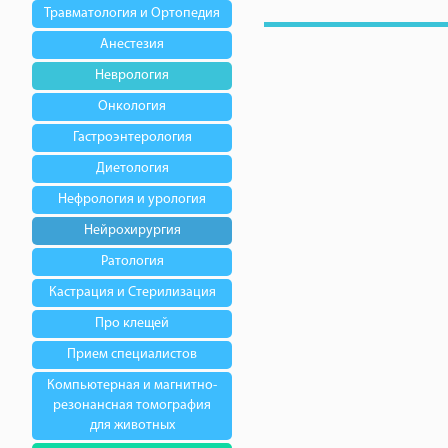
Травматология и Ортопедия
Анестезия
Неврология
Онкология
Гастроэнтерология
Диетология
Нефрология и урология
Нейрохирургия
Ратология
Кастрация и Стерилизация
Про клещей
Прием специалистов
Компьютерная и магнитно-
резонансная томография
для животных