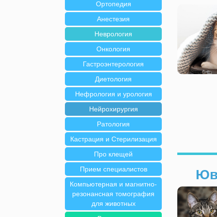
Ортопедия
Анестезия
Неврология
Онкология
Гастроэнтерология
Диетология
Нефрология и урология
Нейрохирургия
Ратология
Кастрация и Стерилизация
Про клещей
Прием специалистов
Юв
Компьютерная и магнитно-
резонансная томография
для животных