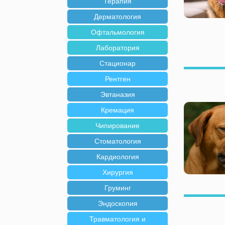
Терапия
Дерматология
Офтальмология
Лаборатория
Стационар
Рентген
Эвтаназия
Кремация
Чипирование
Стоматология
Кардиология
Хирургия
Груминг
Эндоскопия
Травматология и