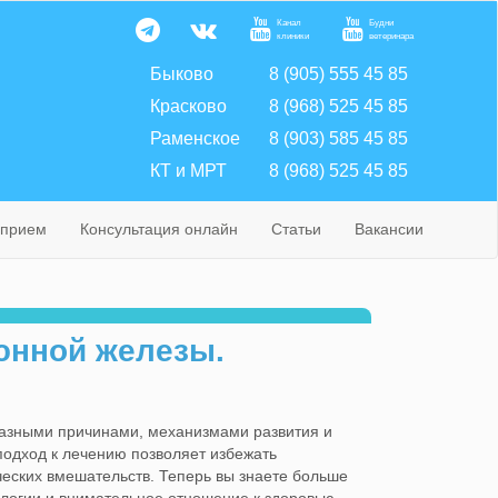
Канал
Будни
клиники
ветеринара
Быково
8 (905) 555 45 85
Красково
8 (968) 525 45 85
Раменское
8 (903) 585 45 85
КТ и МРТ
8 (968) 525 45 85
 прием
Консультация онлайн
Статьи
Вакансии
юнной железы.
разными причинами, механизмами развития и
подход к лечению позволяет избежать
ческих вмешательств. Теперь вы знаете больше
ологии и внимательное отношение к здоровью