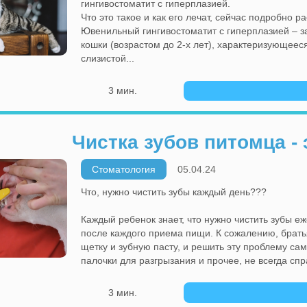
гингивостоматит с гиперплазией.
Что это такое и как его лечат, сейчас подробно р
Ювенильный гингивостоматит с гиперплазией – 
кошки (возрастом до 2-х лет), характеризующеес
слизистой...
3 мин.
Чистка зубов питомца -
Стоматология
05.04.24
Что, нужно чистить зубы каждый день???
Каждый ребенок знает, что нужно чистить зубы е
после каждого приема пищи. К сожалению, брать
щетку и зубную пасту, и решить эту проблему са
палочки для разгрызания и прочее, не всегда сп
3 мин.