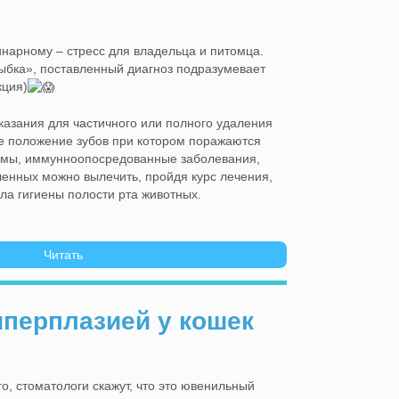
ринарному – стресс для владельца и питомца.
лыбка», поставленный диагноз подразумевает
кция)
казания для частичного или полного удаления
е положение зубов при котором поражаются
травмы, иммунноопосредованные заболевания,
ленных можно вылечить, пройдя курс лечения,
ла гигиены полости рта животных.
Читать
перплазией у кошек
о, стоматологи скажут, что это ювенильный