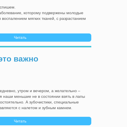
аспишем.
заболевание, которому подвержены молодые
я воспалением мягких тканей, с разрастанием
Читать
 это важно
жедневно, утром и вечером, а желательно –
я наши меньшие не в состоянии взять в лапы
мостоятельно. А зубочистики, специальные
равляются с налетом и зубным камнем.
Читать