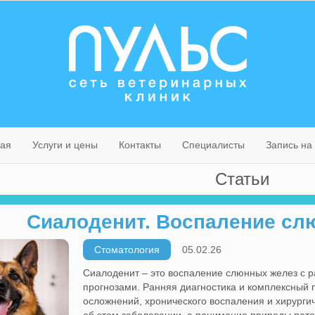
ная
Услуги и цены
Контакты
Специалисты
Запись на
Статьи
Сиалоденит. Воспаление сл
Стоматология
05.02.26
Сиалоденит – это воспаление слюнных желез с 
прогнозами. Ранняя диагностика и комплексный 
осложнений, хронического воспаления и хирурги
об этом заболевании, а понимание природы пат