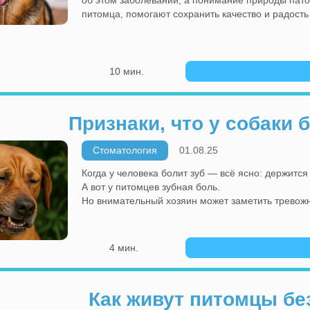
питомца, помогают сохранить качество и радость 
10 мин.
Признаки, что у собаки 
Стоматология
01.08.25
Когда у человека болит зуб — всё ясно: держится 
А вот у питомцев зубная боль.
Но внимательный хозяин может заметить тревож
4 мин.
Как живут питомцы бе