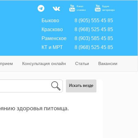
Канал
Будни
клиники
ветеринара
Быково
8 (905) 555 45 85
Красково
8 (968) 525 45 85
Раменское
8 (903) 585 45 85
КТ и МРТ
8 (968) 525 45 85
 прием
Консультация онлайн
Статьи
Вакансии
Искать везде
оянию здоровья питомца.