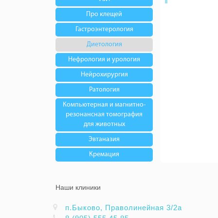
Про клещей
Гастроэнтерология
Диетология
Нефрология и урология
Нейрохирургия
Ратология
Компьютерная и магнитно-
резонансная томография
для животных
Эвтаназия
Кремация
Наши клиники
п.Быково, Праволинейная 3/2а