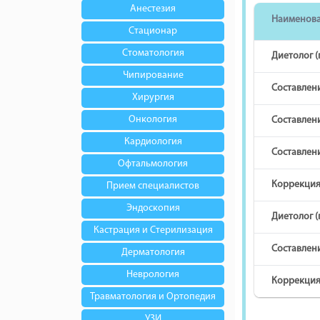
Анестезия
Наименов
Стационар
Стоматология
Диетолог 
Чипирование
Составлен
Хирургия
Онкология
Составлен
Кардиология
Составлен
Офтальмология
Коррекция
Прием специалистов
Эндоскопия
Диетолог 
Кастрация и Стерилизация
Составлени
Дерматология
Неврология
Коррекция
Травматология и Ортопедия
УЗИ