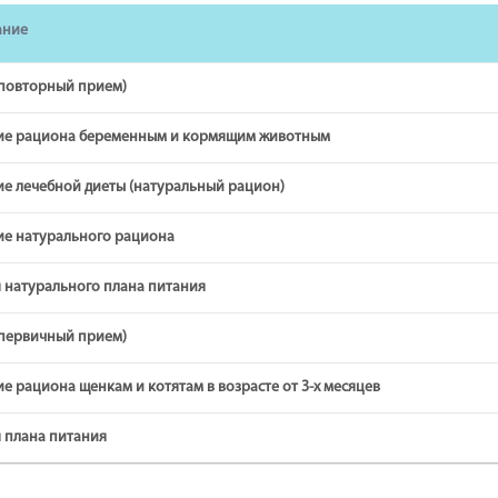
ание
(повторный прием)
ие рациона беременным и кормящим животным
ие лечебной диеты (натуральный рацион)
ие натурального рациона
 натурального плана питания
(первичный прием)
е рациона щенкам и котятам в возрасте от 3-х месяцев
 плана питания