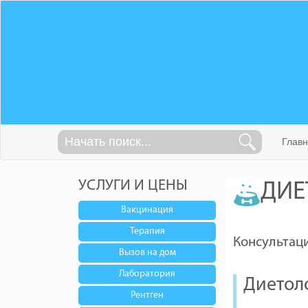
Глав
УСЛУГИ И ЦЕНЫ
ДИЕ
Вакцинация
Терапия
Консультаци
Вызов на дом
Лаборатория
Диетол
Рентген