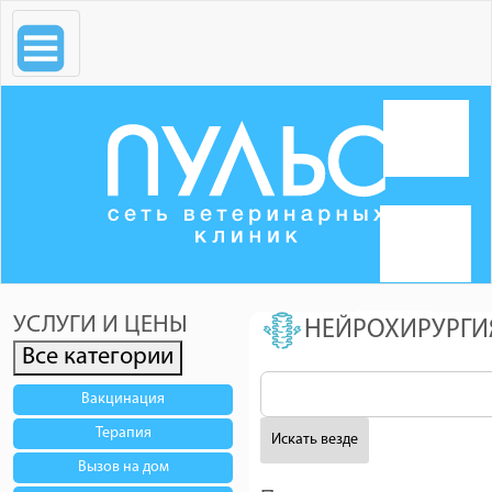
УСЛУГИ И ЦЕНЫ
Канал
НЕЙРОХИРУРГИ
клиники
Все категории
Вакцинация
Будни
Терапия
ветеринара
Искать везде
Вызов на дом