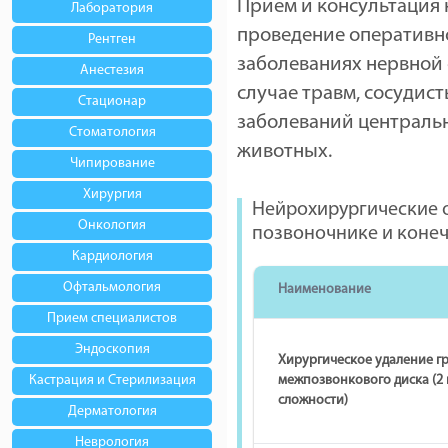
Прием и консультация 
Лаборатория
проведение оперативн
Рентген
заболеваниях нервной 
Анестезия
случае травм, сосудис
Стационар
заболеваний централь
Стоматология
животных.
Чипирование
Хирургия
Нейрохирургические 
Онкология
позвоночнике и конеч
Кардиология
Офтальмология
Наименование
Прием специалистов
Эндоскопия
Хирургическое удаление г
Кастрация и Стерилизация
межпозвонкового диска (2
сложности)
Дерматология
Неврология