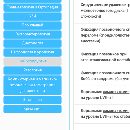
Хирургическое удаление г
Травматология и Ортопедия
межпозвонкового диска (1
УЗИ
сложности)
Про клещей
Фиксация позвоночного ст
Гастроэнтерология
переломе (спондилолистезе
анестезии)
Диетология
Нефрология и урология
Фиксация позвонков при
атлантоаксиальной нестаб
Нейрохирургия
Ратология
Фиксация позвоночного ст
Вобблер синдроме (без уче
Компьютерная и магнитно-
резонансная томография
для животных
Дорсальная
ламинэктомия
на уровне L VII - S I
Эвтаназия
Кремация
Дорсальная
ламинэктомия
на уровне L VII - S I (со ста