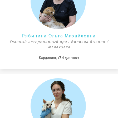
Рябинина Ольга Михайловна
Главный ветеринарный врач филиала Быково /
Малаховка
Кардиолог, УЗИ-диагност