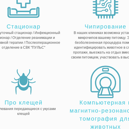
Стационар
Чипирование
суточный стационар / Инфекционный
В наших клиниках возможна уста
ионар / Отделение реанимации и
микрочипов вашему питомцу. 
ивной терапии / Послеоперационное
безболезненная процедура пом
отделение в СВК "ПУЛЬС"
идентифицировать животное в с
пропажи, выезжать на отдых вмес
своим питомцем, участвовать в вы
Про клещей
Компьютерная 
левания передающиеся с укусами
магнитно-резонан
клещей
томография дл
животных