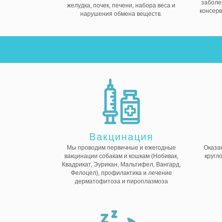
заболе
желудка, почек, печени, набора веса и
консерв
нарушения обмена веществ.
Вакцинация
Мы проводим первичные и ежегодные
Оказа
вакцинации собакам и кошкам (Нобивак,
кругл
Квадрикат, Эурикан, Мальтифел, Вангард,
Фелоцел), профилактика и лечение
дерматофитоза и пироплазмоза