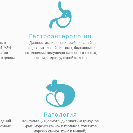
Гастроэнтерология
мым
Диагностика и лечение заболеваний
И. УЗИ
пищеварительной системы, болезнями и
ачами
патологиями желудочно-кишечного тракта,
ым ценам
печени, поджелудочной железы.
я
Ратология
едений
Консультация, осмотр, диагностика грызунов
ночных
(крыс, морских свинок и кроликов, хомячков,
морских свинок, крыс и мышей).