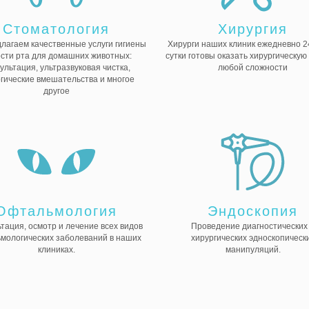
Стоматология
Хирургия
лагаем качественные услуги гигиены
Хирурги наших клиник ежедневно 24
сти рта для домашних животных:
сутки готовы оказать хирургическу
ультация, ультразвуковая чистка,
любой сложности
гические вмешательства и многое
другое
Офтальмология
Эндоскопия
тация, осмотр и лечение всех видов
Проведение диагностических
мологических заболеваний в наших
хирургических эдноскопическ
клиниках.
манипуляций.