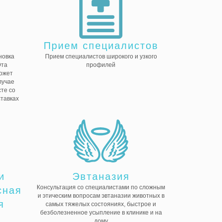
Прием специалистов
новка
Прием специалистов широкого и узкого
Эта
профилей
ожет
лучае
те со
ставках
и
Эвтаназия
Консультация со специалистами по сложным
сная
и этическим вопросам эвтаназии животных в
я
самых тяжелых состояниях, быстрое и
безболезненное усыпление в клинике и на
дому