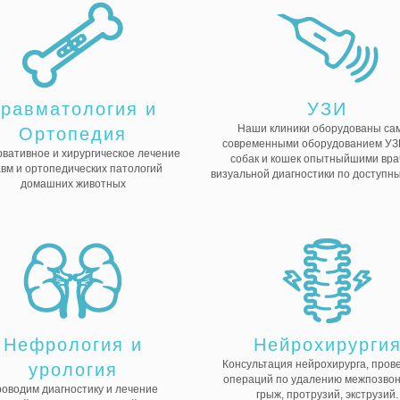
Травматология и
УЗИ
Наши клиники оборудованы са
Ортопедия
современными оборудованием УЗ
вативное и хирургическое лечение
собак и кошек опытныйшими вр
вм и ортопедических патологий
визуальной диагностики по доступн
домашних животных
Нефрология и
Нейрохирурги
Консультация нейрохирурга, пров
урология
операций по удалению межпозво
оводим диагностику и лечение
грыж, протрузий, экструзий.