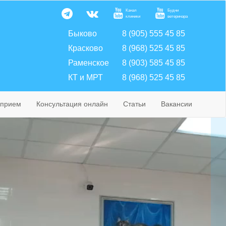
Канал
Будни
клиники
ветеринара
Быково
8 (905) 555 45 85
Красково
8 (968) 525 45 85
Раменское
8 (903) 585 45 85
КТ и МРТ
8 (968) 525 45 85
 прием
Консультация онлайн
Статьи
Вакансии