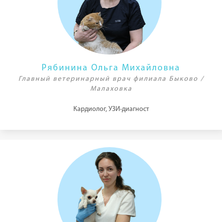
Рябинина Ольга Михайловна
Главный ветеринарный врач филиала Быково /
Малаховка
Кардиолог, УЗИ-диагност